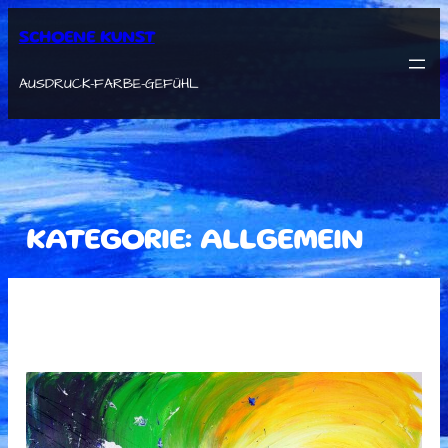
ZUM
INHALT
SCHOENE KUNST
SPRINGEN
AUSDRUCK-FARBE-GEFÜHL
KATEGORIE:
ALLGEMEIN